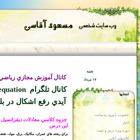
math_aghasi@
ش مجازي رياضي در بله
math_equ@
 اشكال در بله
masoudaghasi@
عادلات ديفرانسيل به همراه توضيحات لازم در مورد نحوه مطالعه
، مكانيك، برق، مواد، نقشه برداري، رياضي، دكتري و ....