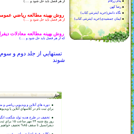
د و .....)
 رياضي عمومي ۲ براي كنكور
(مطالب مهم و حذفي هر فصل؛ تستهايي كه
د و .....)
العه معادلات ديفرانسيل براي كنكور
(مطالب مهم و حذفي هر فصل؛ تستهايي
ل شود و .....)
جلد دوم و سوم كتابهاي رياضي و معادلات كه بايد حل
آنلاين و ويديويي رياضي و معادلات
...............
نظرات
كلاسهاي آنلاين يا ويديوهاي ويژه كنكور ارشد و دكتري ۱۴۰۶ با تخفيف ويژه ......
 طرح هديه تولد شگفت انگيز
...............
نظرات
روز پنج شنبه ۲۴ مهر ساعت ۱۵ براي ثبت نام كلاسها و ويديوهاي رياضي عمومي و معادلات
يف خواهيم داشت...
وق اجباري رياضي عمومي
...............
نظرات