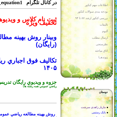
aghasi_eq@
لاس و ويديوهاي رياضي و معادلات با
ژه
ش بهينه مطالعه رياضي عمومي در فاز اول
وق اجباري رياضي عمومي براي كنكور
 رايگان تدريس رياضي پايه در ۱۵ ساعت
(شروع مطالعه
شته ها)
ه رياضي عمومي ۱ براي كنكور
(مطالب مهم و حذفي هر فصل؛ تستهايي كه